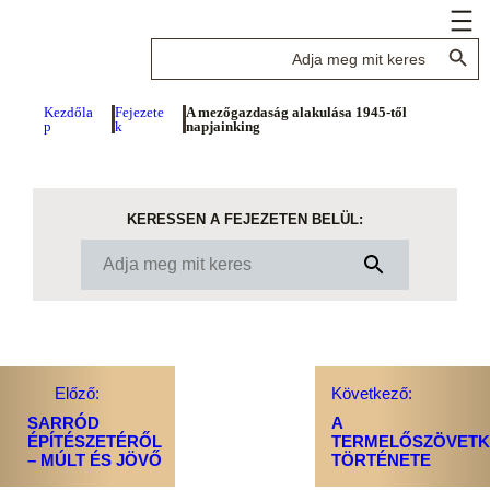
Search Button
Search
for:
Kezdőla
Fejezete
A mezőgazdaság alakulása 1945-től
p
k
napjainking
KERESSEN A FEJEZETEN BELÜL:
Előző:
Következő:
SARRÓD
A
ÉPÍTÉSZETÉRŐL
TERMELŐSZÖVETK
– MÚLT ÉS JÖVŐ
TÖRTÉNETE