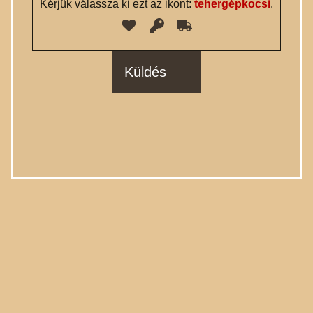
Kérjük válassza ki ezt az ikont:
tehergépkocsi
.