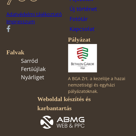
Új történet
Adatvédelmi tájékoztató
Fotótár
Impresszum
Kapcsolat
Pályázat
Falvak
Sarród
Fertőújlak
Nyárliget
A BGA Zrt. a kezelője a hazai
nemzetiségi és egyházi
pályázatoknak.
Weboldal készítés és
karbantartás