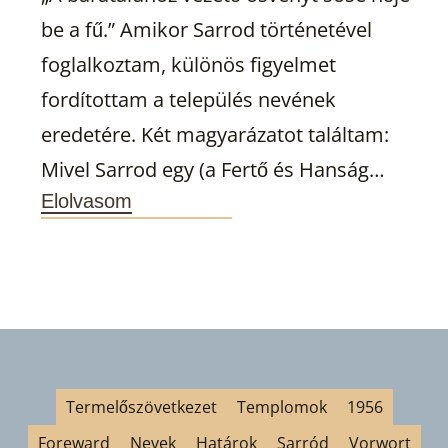
be a fű.” Amikor Sarrod történetével
foglalkoztam, különös figyelmet
fordítottam a település nevének
eredetére. Két magyarázatot találtam:
Mivel Sarrod egy (a Fertő és Hanság
Elolvasom
között elterülő) kiemelkedésen fekszik,
valójában kizárólag az első magyarázat
bizonyulhatott igaznak. Egy napon, a
polgártársakkal történő beszélgetések
során mesélte el nekem az Ulmbachból
származó Josef […]
Termelőszövetkezet
Templomok
1956
Foreward
Nevek
Határok
Sarród
Vorwort