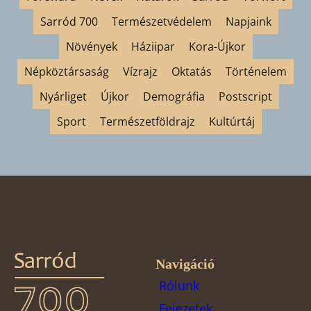
Sarród 700
Természetvédelem
Napjaink
Növények
Háziipar
Kora-Újkor
Népköztársaság
Vízrajz
Oktatás
Történelem
Nyárliget
Újkor
Demográfia
Postscript
Sport
Természetföldrajz
Kultúrtáj
Navigáció
Rólunk
Fejezetek