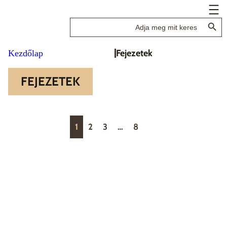
Search Button
Search
for:
Fejezetek
Kezdőlap
FEJEZETEK
1
2
3
…
8