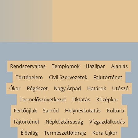
Rendszerváltás
Templomok
Háziipar
Ajánlás
Történelem
Civil Szervezetek
Falutörténet
Ókor
Régészet
Nagy Árpád
Határok
Utószó
Termelőszövetkezet
Oktatás
Középkor
Fertőújlak
Sarród
Helynévkutatás
Kultúra
Tájtörténet
Népköztársaság
Vízgazdálkodás
Élővilág
Természetföldrajz
Kora-Újkor