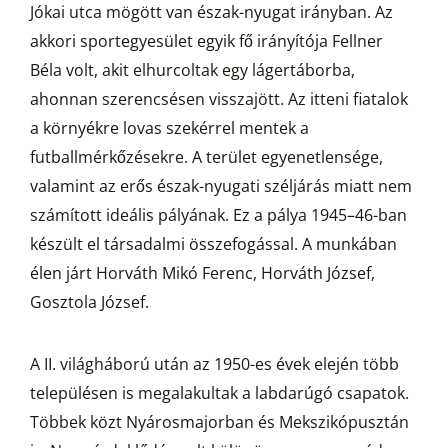
Jókai utca mögött van észak-nyugat irányban. Az
akkori sportegyesület egyik fő irányítója Fellner
Béla volt, akit elhurcoltak egy lágertáborba,
ahonnan szerencsésen visszajött. Az itteni fiatalok
a környékre lovas szekérrel mentek a
futballmérkőzésekre. A terület egyenetlensége,
valamint az erős észak-nyugati széljárás miatt nem
számított ideális pályának. Ez a pálya 1945–46-ban
készült el társadalmi összefogással. A munkában
élen járt Horváth Mikó Ferenc, Horváth József,
Gosztola József.
A II. világháború után az 1950-es évek elején több
településen is megalakultak a labdarúgó csapatok.
Többek közt Nyárosmajorban és Mekszikópusztán