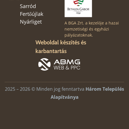
Sarród
Fertőújlak
Nyárliget
A BGA Zrt. a kezelője a hazai
nemzetiségi és egyházi
pályázatoknak.
Weboldal készítés és
karbantartás
2025 – 2026 © Minden jog fenntartva
Három Település
Alapítványa