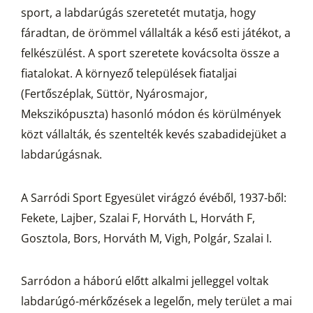
sport, a labdarúgás szeretetét mutatja, hogy
fáradtan, de örömmel vállalták a késő esti játékot, a
felkészülést. A sport szeretete kovácsolta össze a
fiatalokat. A környező települések fiataljai
(Fertőszéplak, Süttör, Nyárosmajor,
Mekszikópuszta) hasonló módon és körülmények
közt vállalták, és szentelték kevés szabadidejüket a
labdarúgásnak.
A Sarródi Sport Egyesület virágzó évéből, 1937-ből:
Fekete, Lajber, Szalai F, Horváth L, Horváth F,
Gosztola, Bors, Horváth M, Vigh, Polgár, Szalai I.
Sarródon a háború előtt alkalmi jelleggel voltak
labdarúgó-mérkőzések a legelőn, mely terület a mai