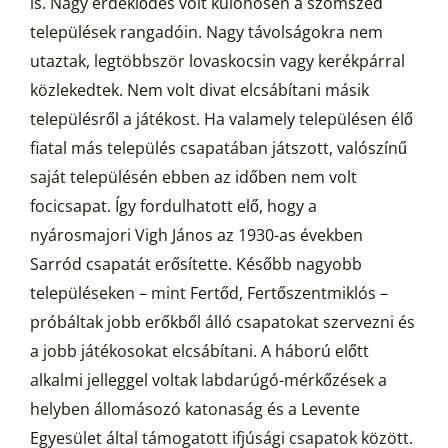
is. Nagy érdeklődés volt különösen a szomszéd
települések rangadóin. Nagy távolságokra nem
utaztak, legtöbbször lovaskocsin vagy kerékpárral
közlekedtek. Nem volt divat elcsábítani másik
településről a játékost. Ha valamely településen élő
fiatal más település csapatában játszott, valószínű
saját településén ebben az időben nem volt
focicsapat. Így fordulhatott elő, hogy a
nyárosmajori Vigh János az 1930-as években
Sarród csapatát erősítette. Később nagyobb
településeken – mint Fertőd, Fertőszentmiklós –
próbáltak jobb erőkből álló csapatokat szervezni és
a jobb játékosokat elcsábítani. A háború előtt
alkalmi jelleggel voltak labdarúgó-mérkőzések a
helyben állomásozó katonaság és a Levente
Egyesület által támogatott ifjúsági csapatok között.